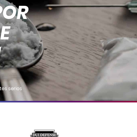
POR
E
N
tes serios