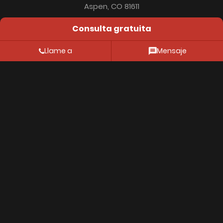
Aspen, CO 81611
Consulta gratuita
Llame a
Mensaje
PREGUNTAS
Política de
Recursos
Ubicación
FRECUENTES
privacidad
© 2026 Thiessen Law Firm. Todos los derechos reservados.
La información contenida en este sitio web tiene
carácter meramente informativo. Nada de lo
contenido en este sitio debe considerarse como
asesoramiento jurídico para un caso o situación
concretos. Esta información no pretende crear, y su
recepción o visualización no constituye, una relación
abogado-cliente.