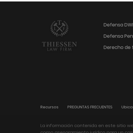
Defensa DW
Defensa Pen
Derecho de f
Recursos
PREGUNTAS FRECUENTES
Ubica
La información contenida en este sitio w
como asesoramiento jurídico para un caso 