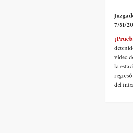
Juzgad
7/31/2
¡Prueb
detenid
video d
la estac
regresó
del inte