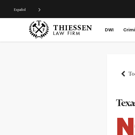
Español
DWI
Crim
Tod
Texas
N