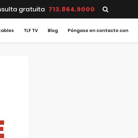
sulta gratuita
713.864.9000
tables
TLF TV
Blog
Póngase en contacto con
E