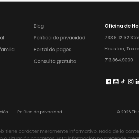
I
Blog
Oficina de H
al
Política de privacidad
733 E. 12 1/2 St
Houston, Texa
amilia
Portal de pagos
713.864.9000
Consulta gratuita
ción
Política de privacidad
© 2026 Thi
eb tiene carácter meramente informativo. Nada de lo conte
o situación concretos. Esta información no pretende crear,