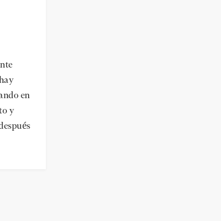
nte
 hay
rando en
to y
 después