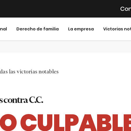
Con
inal
Derecho de familia
La empresa
Victorias no
as las victorias notables
 contra C.C.
O CULPABL