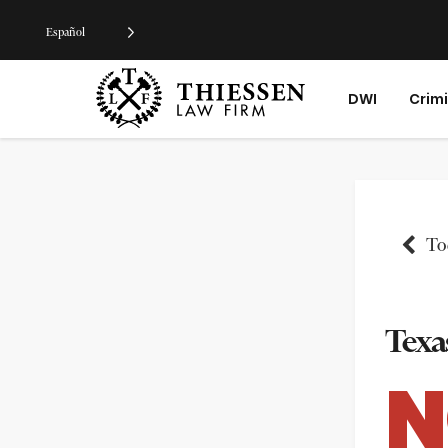
Español
DWI
Crim
Tod
Texa
N