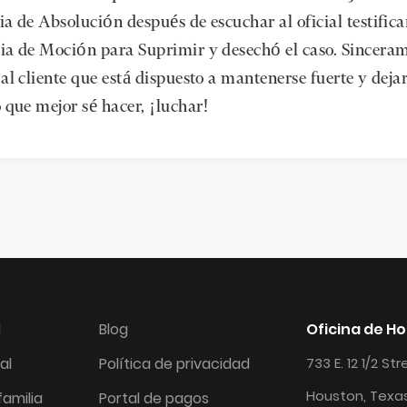
ia de Absolución después de escuchar al oficial testifica
ia de Moción para Suprimir y desechó el caso. Sincera
 al cliente que está dispuesto a mantenerse fuerte y dej
o que mejor sé hacer, ¡luchar!
I
Blog
Oficina de H
al
Política de privacidad
733 E. 12 1/2 St
Houston, Texa
amilia
Portal de pagos