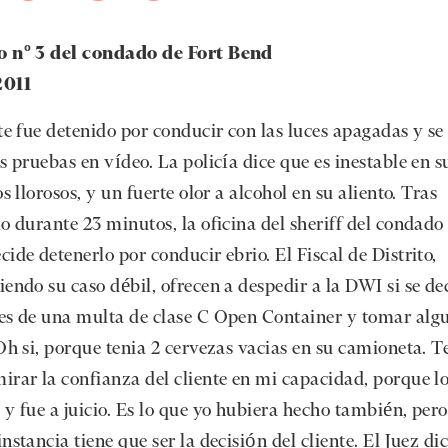
o nº 3 del condado de Fort Bend
2011
nte fue detenido por conducir con las luces apagadas y se
s pruebas en vídeo. La policía dice que es inestable en su
os llorosos, y un fuerte olor a alcohol en su aliento. Tras
lo durante 23 minutos, la oficina del sheriff del condado
ide detenerlo por conducir ebrio. El Fiscal de Distrito,
iendo su caso débil, ofrecen a despedir a la DWI si se de
es de una multa de clase C Open Container y tomar alg
 Oh si, porque tenia 2 cervezas vacias en su camioneta. 
irar la confianza del cliente en mi capacidad, porque l
 y fue a juicio. Es lo que yo hubiera hecho también, pero
nstancia tiene que ser la decisión del cliente. El Juez di