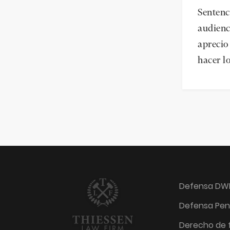
Sentenc
audienc
aprecio
hacer l
Defensa DW
Defensa Pen
Derecho de f