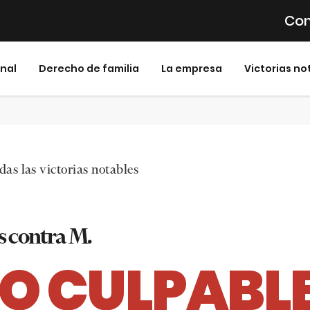
Con
inal
Derecho de familia
La empresa
Victorias no
as las victorias notables
s contra M.
O CULPABL