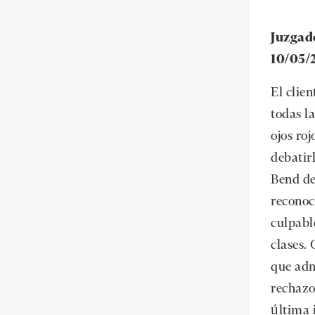
Juzgad
10/05/
El clie
todas la
ojos roj
debatir
Bend dec
reconoc
culpabl
clases.
que adm
rechazo
última i