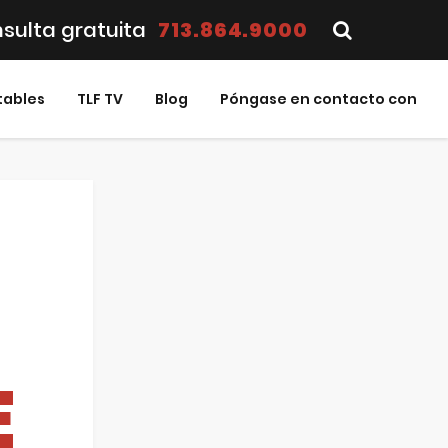
sulta gratuita
713.864.9000
tables
TLF TV
Blog
Póngase en contacto con
E