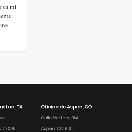
r en mi
mente
arme
ouston, TX
Oficina de Aspen, CO
reet
Calle Waters, 914
s 77008
Aspen, CO 81611