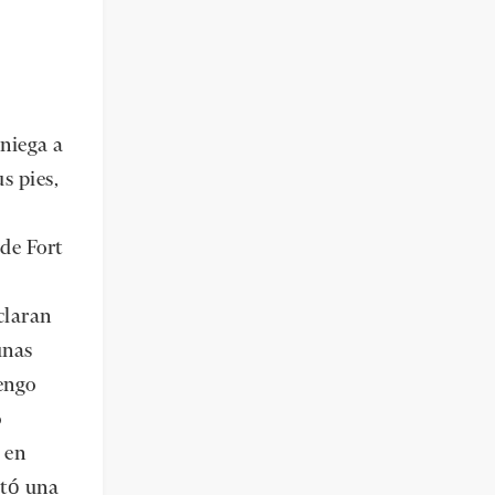
 niega a
s pies,
 de Fort
claran
unas
Tengo
o
 en
ctó una