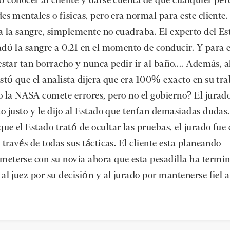
ó conocer al cliente y darse cuenta de que cualquier pér
es mentales o físicas, pero era normal para este cliente.
a la sangre, simplemente no cuadraba. El experto del Es
adó la sangre a 0.21 en el momento de conducir. Y para e
estar tan borracho y nunca pedir ir al baño.... Además, a
ustó que el analista dijera que era 100% exacto en su tra
o la NASA comete errores, pero no el gobierno? El jurado
to justo y le dijo al Estado que tenían demasiadas dudas.
ue el Estado trató de ocultar las pruebas, el jurado fue
 través de todas sus tácticas. El cliente esta planeando
eterse con su novia ahora que esta pesadilla ha termin
al juez por su decisión y al jurado por mantenerse fiel a