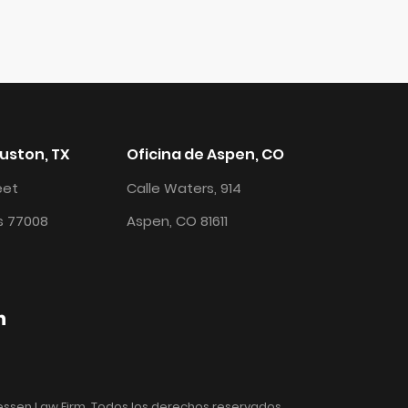
ouston, TX
Oficina de Aspen, CO
reet
Calle Waters, 914
s 77008
Aspen, CO 81611
essen Law Firm. Todos los derechos reservados.