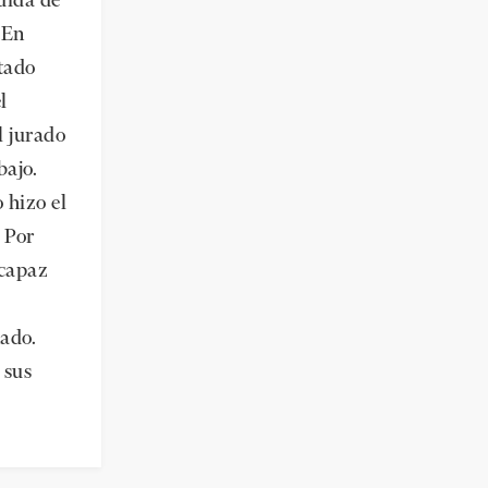
dida de
 En
tado
l
l jurado
bajo.
 hizo el
 Por
 capaz
ado.
 sus