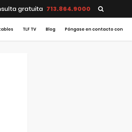
sulta gratuita
713.864.9000
tables
TLF TV
Blog
Póngase en contacto con