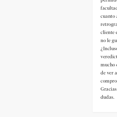
permiti
facultad
cuanto 
retrogr
cliente 
no le g
¿Inclus
veredic
mucho q
de ver a
comprom
Gracias 
dudas.