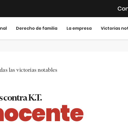
Con
inal
Derecho de familia
La empresa
Victorias no
as las victorias notables
 contra K.T.
nocente