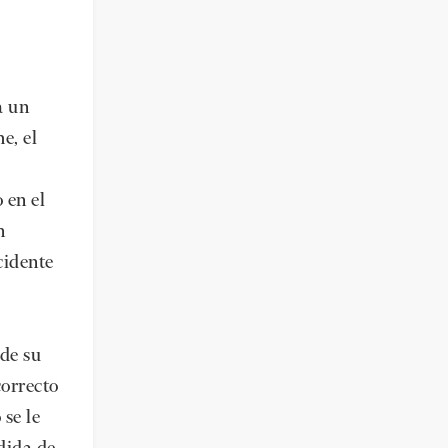
a un
e, el
 en el
n
cidente
 de su
correcto
 se le