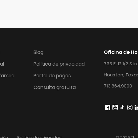
I
Blog
Oficina de H
al
Política de privacidad
733 E. 12 1/2 St
Houston, Texa
amilia
Portal de pagos
713.864.9000
Consulta gratuita
ción
Política de privacidad
© 2026 Thi