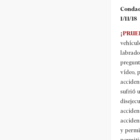
Condad
1/11/18
¡PRUEB
vehículo
labrado
pregunt
vídeo, 
acciden
sufrió 
disejec
acciden
accident
y permi