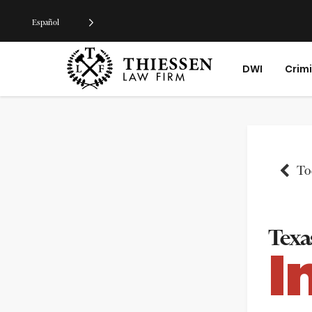
Español
DWI
Crim
Tod
Texas
I