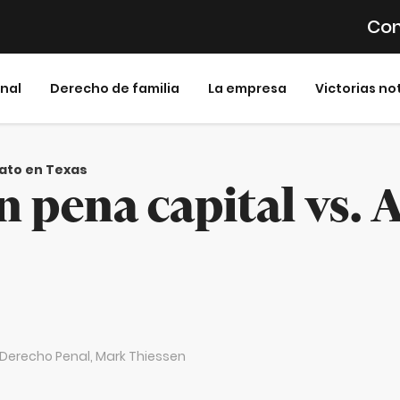
Con
inal
Derecho de familia
La empresa
Victorias no
nato en Texas
n pena capital vs. 
n Derecho Penal,
Mark Thiessen