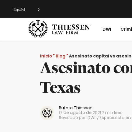
Español
DWI
Crim
Inicio
"
Blog
"
Asesinato capital vs asesi
Asesinato co
Texas
Bufete Thiessen
17 de agosto de 2021
7 min leer
Revisado por: DWI y Especialista e