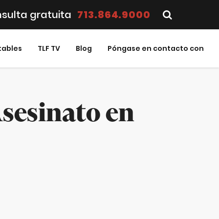
sulta gratuita
713.864.9000
tables
TLF TV
Blog
Póngase en contacto con
Asesinato en