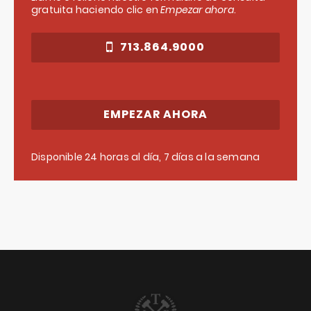
gratuita haciendo clic en
Empezar ahora
.
713.864.9000
EMPEZAR AHORA
Disponible 24 horas al día, 7 días a la semana