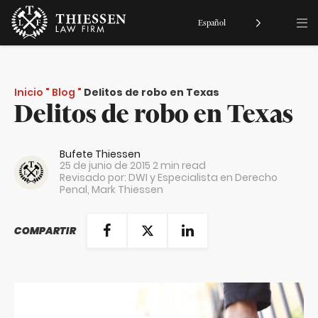
Español
Inicio
"
Blog
"
Delitos de robo en Texas
Delitos de robo en Texas
Bufete Thiessen
25 de junio de 2015
2 min read
Revisado por: DWI y Especialista en Derecho
Penal,
Mark Thiessen
COMPARTIR