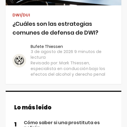
DWI/DUI
¿Cuáles son las estrategias
comunes de defensa de DWI?
Bufete Thiessen
3 de agosto de 2026
9 minutos de
lectura
Revisado por:
Mark Thiessen
,
especialista en conducción bajo los
efectos del alcohol y derecho penal
Lo más leído
Cómo saber si una prostituta es
1