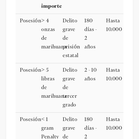
importe
Posesión
> 4
Delito
180
Hasta
onzas
grave
días -
10.000
de
de
2
marihuana
prisión
años
estatal
Posesión
> 5
Delito
2 - 10
Hasta
libras
grave
años
10.000
de
de
marihuana
tercer
grado
Posesión
< 1
Delito
180
Hasta
gram
grave
días -
10.000
Penalty
de
2