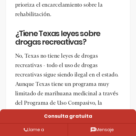
prioriza el encarcelamiento sobre la
rehabilitación.
¿Tiene Texas leyes sobre
drogas recreativas?
No, Texas no tiene leyes de drogas
recreativas - todo el uso de drogas
recreativas sigue siendo ilegal en el estado.
Aunque Texas tiene un programa muy
limitado de marihuana medicinal a través
del Programa de Uso Compasivo, la
marihuana recreativa y todas las demás
Consulta gratuita
sustancias controladas siguen estando
Llame a
Mensaje
prohibidas por la ley estatal. Algunas