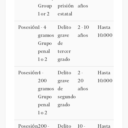
Group
prisión
años
1 or 2
estatal
Posesión
1 - 4
Delito
2 - 10
Hasta
gramos
grave
años
10.000
Grupo
de
penal
tercer
1 o 2
grado
Posesión
4 -
Delito
2 -
Hasta
200
grave
20
10.000
gramos
de
años
Grupo
segundo
penal
grado
1 o 2
Posesión
200 -
Delito
10 -
Hasta