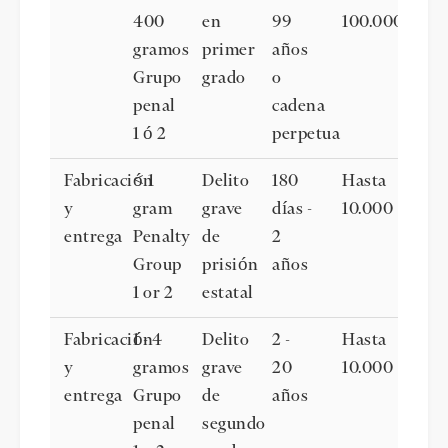
400
en
99
100.000
gramos
primer
años
Grupo
grado
o
penal
cadena
1 ó 2
perpetua
Fabricación
< 1
Delito
180
Hasta
y
gram
grave
días -
10.000
entrega
Penalty
de
2
Group
prisión
años
1 or 2
estatal
Fabricación
1 - 4
Delito
2 -
Hasta
y
gramos
grave
20
10.000
entrega
Grupo
de
años
penal
segundo