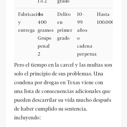
1 o 2
grado
Fabricación
4 -
Delito
10 -
Hasta
y
400
en
99
100.000
entrega
gramos
primer
años
Grupo
grado
o
penal
cadena
2
perpetua
Pero el tiempo en la carcel y las multas son
solo el principio de sus problemas. Una
condena por drogas en Texas viene con
una lista de consecuencias adicionales que
pueden descarrilar su vida mucho después
de haber cumplido su sentencia,
incluyendo: