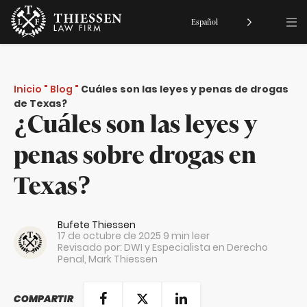
Español
Inicio
"
Blog
"
Cuáles son las leyes y penas de drogas
de Texas?
¿Cuáles son las leyes y
penas sobre drogas en
Texas?
Bufete Thiessen
17 de octubre de 2025
9 min leer
Revisado por: DWI y Especialista en Derecho
Penal,
Mark Thiessen
COMPARTIR