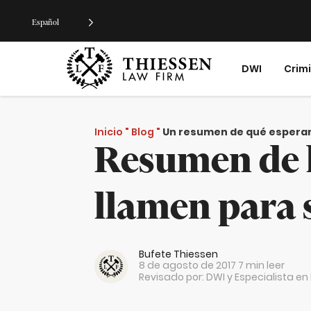
Español
DWI
Crim
Inicio
"
Blog
"
Un resumen de qué esperar 
Resumen de l
llamen para 
Bufete Thiessen
8 de agosto de 2017
7 min leer
Revisado por: DWI y Especialista e