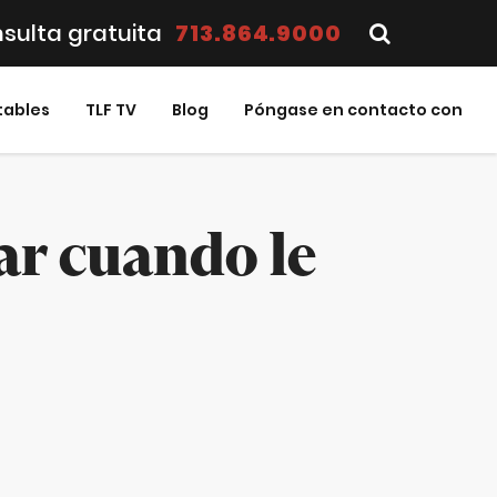
sulta gratuita
713.864.9000
tables
TLF TV
Blog
Póngase en contacto con
ar cuando le