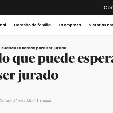
Con
inal
Derecho de familia
La empresa
Victorias no
cuando te llaman para ser jurado
o que puede esper
ser jurado
n Derecho Penal,
Mark Thiessen