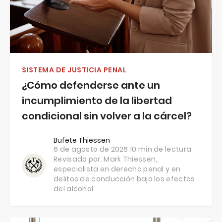
SISTEMA DE JUSTICIA PENAL
¿Cómo defenderse ante un
incumplimiento de la libertad
condicional sin volver a la cárcel?
Bufete Thiessen
6 de agosto de 2026
10 min de lectura
Revisado por:
Mark Thiessen
,
especialista en derecho penal y en
delitos de conducción bajo los efectos
del alcohol