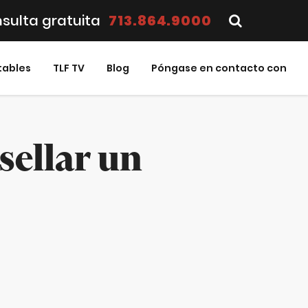
sulta gratuita
713.864.9000
tables
TLF TV
Blog
Póngase en contacto con
sellar un