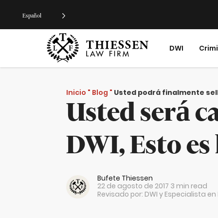
Español
DWI
Crim
Inicio
"
Blog
"
Usted podrá finalmente sell
Usted será c
DWI, Esto es
Bufete Thiessen
22 de agosto de 2017
3 min read
Revisado por: DWI y Especialista e