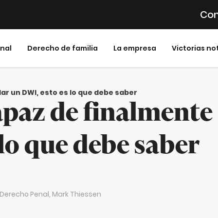
Con
inal
Derecho de familia
La empresa
Victorias no
ar un DWI, esto es lo que debe saber
apaz de finalmente 
 lo que debe saber
n Derecho Penal,
Mark Thiessen