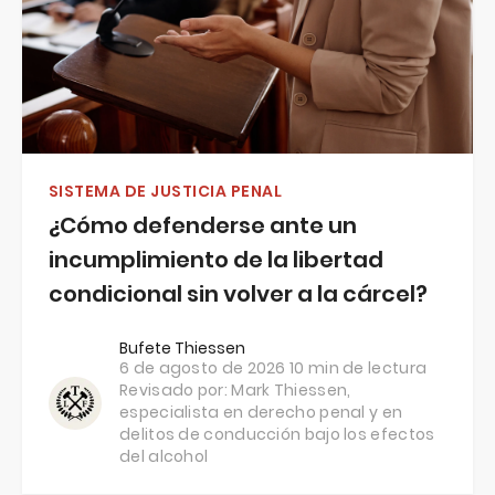
SISTEMA DE JUSTICIA PENAL
¿Cómo defenderse ante un
incumplimiento de la libertad
condicional sin volver a la cárcel?
Bufete Thiessen
6 de agosto de 2026
10 min de lectura
Revisado por:
Mark Thiessen
,
especialista en derecho penal y en
delitos de conducción bajo los efectos
del alcohol