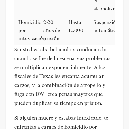
el
alcoholismo
Homicidio
2-20
Hasta
Suspensión
por
años de
10.000
automática
intoxicación
prisión
Si usted estaba bebiendo y conduciendo
cuando se fue de la escena, sus problemas
se multiplican exponencialmente. A los
fiscales de Texas les encanta acumular
cargos, y la combinación de atropello y
fuga con DWI crea penas mayores que
pueden duplicar su tiempo en prisión.
Si alguien muere y estabas intoxicado, te
enfrentas a cargos de
homicidio por