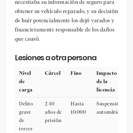
necesitaba su información de seguro para
obtener su vehículo reparado, y su decisión
de huir potencialmente los dejó varados y
financieramente responsable de los daños
que causó.
Lesiones a otra persona
Nivel
Cárcel
Fino
Impacto
de
de la
carga
licencia
Delito
2-10
Hasta
Suspensión
grave
años de
10.000
automática
de
prisión
tercer