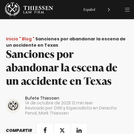
Español
Inicio
"
Blog
"
Sanciones por abandonar la escena de
un accidente en Texas
Sanciones por
abandonar la escena de
un accidente en Texas
Bufete Thiessen
14 de octubre de 2025
12 min leer
Revisado por: DWI y Especialista en Derecho
Penal,
Mark Thiessen
COMPARTIR