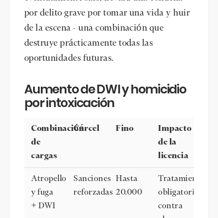
por delito grave por tomar una vida y huir
de la escena - una combinación que
destruye prácticamente todas las
oportunidades futuras.
Aumento de DWI y homicidio
por intoxicación
Combinación
Cárcel
Fino
Impacto
de
de la
cargas
licencia
Atropello
Sanciones
Hasta
Tratamiento
y fuga
reforzadas
20.000
obligatorio
+ DWI
contra