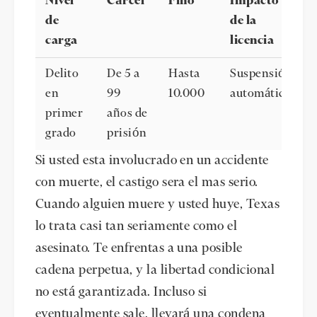
Nivel
Cárcel
Fino
Impacto
de
de la
carga
licencia
Delito
De 5 a
Hasta
Suspensión
en
99
10.000
automática
primer
años de
grado
prisión
Si usted esta involucrado en un accidente
con muerte, el castigo sera el mas serio.
Cuando alguien muere y usted huye, Texas
lo trata casi tan seriamente como el
asesinato. Te enfrentas a una posible
cadena perpetua, y la libertad condicional
no está garantizada. Incluso si
eventualmente sale, llevará una condena