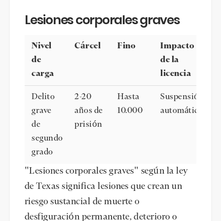
Lesiones corporales graves
Nivel
Cárcel
Fino
Impacto
de
de la
carga
licencia
Delito
2-20
Hasta
Suspensión
grave
años de
10.000
automática
de
prisión
segundo
grado
"Lesiones corporales graves" según la ley
de Texas significa lesiones que crean un
riesgo sustancial de muerte o
desfiguración permanente, deterioro o