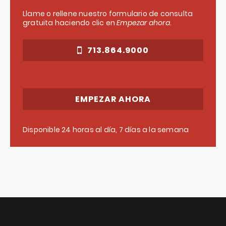
Llame o rellene nuestro formulario de consulta
gratuita haciendo clic en
Empezar ahora
.
713.864.9000
EMPEZAR AHORA
Disponible 24 horas al día, 7 días a la semana