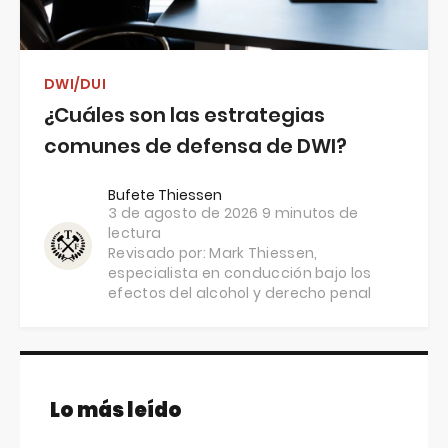
DWI/DUI
¿Cuáles son las estrategias
comunes de defensa de DWI?
Bufete Thiessen
3 de agosto de 2026
9 minutos de
lectura
Revisado por:
Mark Thiessen
,
especialista en conducción bajo los
efectos del alcohol y derecho penal
Lo más leído