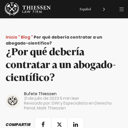
Español
Inicio
"
Blog
"
Por qué debería contratar a un
abogado-científico?
¿Por qué debería
contratar a un abogado-
científico?
Bufete Thiessen
21 de julio de 2023
5 min leer
Revisado por: DWI y Especialista en Derecho
Penal,
Mark Thiessen
COMPARTIR