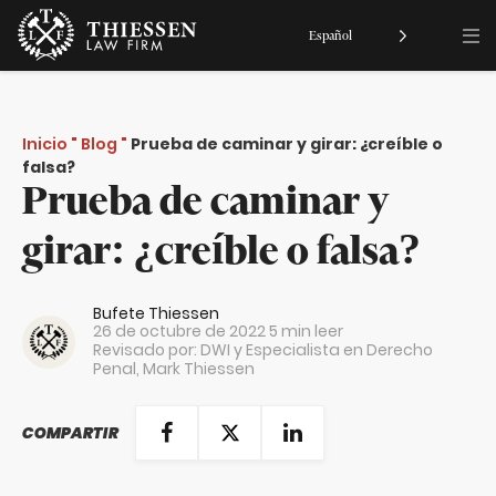
Español
Inicio
"
Blog
"
Prueba de caminar y girar: ¿creíble o
falsa?
Prueba de caminar y
girar: ¿creíble o falsa?
Bufete Thiessen
26 de octubre de 2022
5 min leer
Revisado por: DWI y Especialista en Derecho
Penal,
Mark Thiessen
COMPARTIR