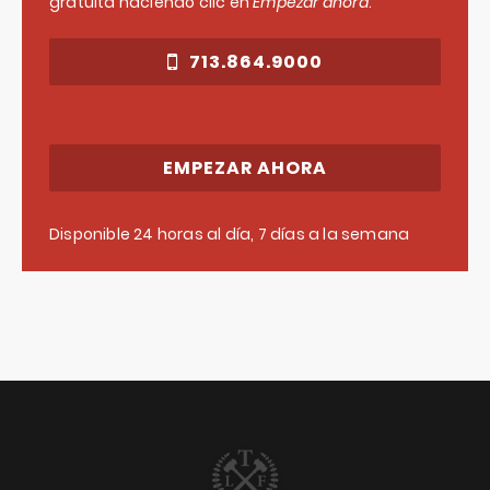
gratuita haciendo clic en
Empezar ahora
.
713.864.9000
EMPEZAR AHORA
Disponible 24 horas al día, 7 días a la semana