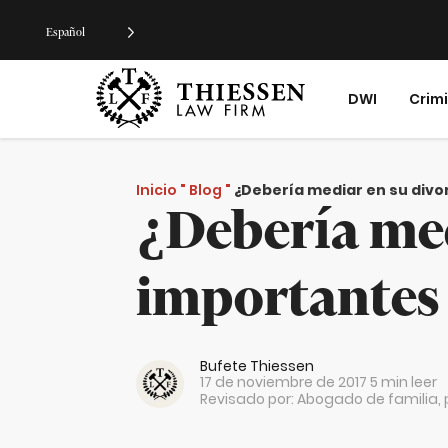
Español
DWI
Crim
Inicio
"
Blog
"
¿Debería mediar en su divo
¿Debería med
importantes 
Bufete Thiessen
17 de noviembre de 2017
5 min leer
Revisado por: Abogado de familia, pe