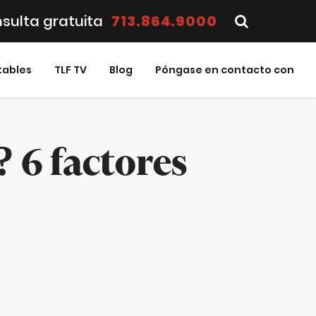
sulta gratuita
713.864.9000
tables
TLF TV
Blog
Póngase en contacto con
 6 factores