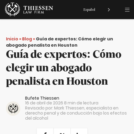
Español
Inicio
»
Blog
»
Guía de expertos: Cómo elegir un
abogado penalista en Houston
Guía de expertos: Cómo
elegir un abogado
penalista en Houston
Bufete Thiessen
16 de abril de 2026
8 min de lectura
Revisado por:
Mark Thiessen
, especialista en
derecho penal y de conducción bajo los efectos
del alcohol