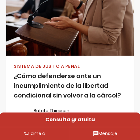
SISTEMA DE JUSTICIA PENAL
¿Cómo defenderse ante un
incumplimiento de la libertad
condicional sin volver a la cárcel?
Bufete Thiessen
6 de agosto de 2026
10 min de lectura
Consulta gratuita
Revisado por:
Mark Thiessen
,
especialista en derecho penal y en
Llame a
Mensaje
delitos de conducción bajo los efectos