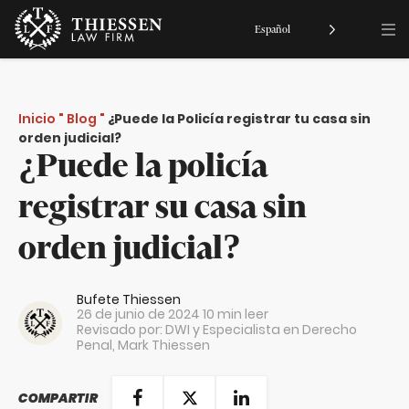
Español
Inicio
"
Blog
"
¿Puede la Policía registrar tu casa sin
orden judicial?
¿Puede la policía
registrar su casa sin
orden judicial?
Bufete Thiessen
26 de junio de 2024
10 min leer
Revisado por: DWI y Especialista en Derecho
Penal,
Mark Thiessen
COMPARTIR