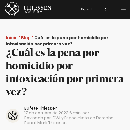
Español
Inicio
"
Blog
"
Cuál es la pena por homicidio por
intoxicación por primera vez?
¿Cuál es la pena por
homicidio por
intoxicación por primera
vez?
Bufete Thiessen
17 de octubre de 2023
6 min leer
Revisado por: DWI y Especialista en Derecho
Penal,
Mark Thiessen