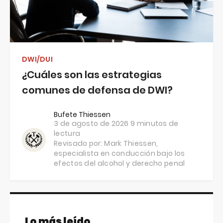
DWI/DUI
¿Cuáles son las estrategias
comunes de defensa de DWI?
Bufete Thiessen
3 de agosto de 2026
9 minutos de
lectura
Revisado por:
Mark Thiessen
,
especialista en conducción bajo los
efectos del alcohol y derecho penal
Lo más leído