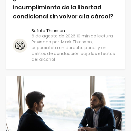
incumplimiento de la libertad
condicional sin volver a la cárcel?
Bufete Thiessen
6 de agosto de 2026
10 min de lectura
Revisado por:
Mark Thiessen
,
especialista en derecho penal y en
delitos de conducción bajo los efectos
del alcohol