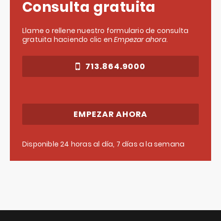
Consulta gratuita
Llame o rellene nuestro formulario de consulta
gratuita haciendo clic en
Empezar ahora
.
713.864.9000
EMPEZAR AHORA
Disponible 24 horas al día, 7 días a la semana