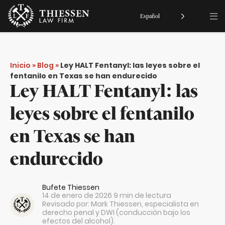
Español
Inicio
»
Blog
»
Ley HALT Fentanyl: las leyes sobre el
fentanilo en Texas se han endurecido
Ley HALT Fentanyl: las
leyes sobre el fentanilo
en Texas se han
endurecido
Bufete Thiessen
14 de enero de 2026
9 min de lectura
Revisado por:
Mark Thiessen
, especialista en
derecho penal y DWI (conducción bajo los
efectos del alcohol).