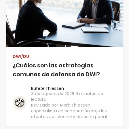
DWI/DUI
¿Cuáles son las estrategias
comunes de defensa de DWI?
Bufete Thiessen
3 de agosto de 2026
9 minutos de
lectura
Revisado por:
Mark Thiessen
,
especialista en conducción bajo los
efectos del alcohol y derecho penal