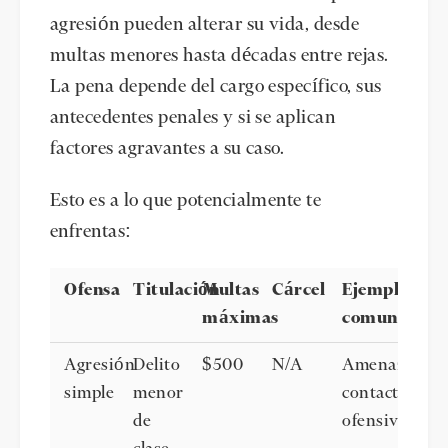
agresión pueden alterar su vida, desde
multas menores hasta décadas entre rejas.
La pena depende del cargo específico, sus
antecedentes penales y si se aplican
factores agravantes a su caso.
Esto es a lo que potencialmente te
enfrentas:
Ofensa
Titulación
Multas
Cárcel
Ejemplos
máximas
comunes
Agresión
Delito
$500
N/A
Amenazas,
simple
menor
contacto
de
ofensivo