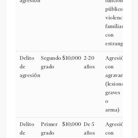
agresión
funcionario
público,
violencia
familiar
con
estrangulami
Delito
Segundo
$10,000
2-20
Agresión
de
grado
años
con
agresión
agravantes
(lesiones
graves
o
arma)
Delito
Primer
$10,000
De 5
Agresión
de
grado
años
con