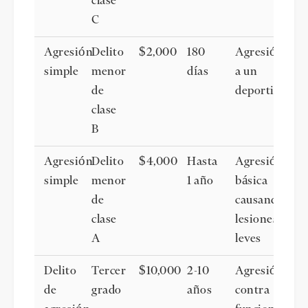
clase
C
Agresión
Delito
$2,000
180
Agresión
simple
menor
días
a un
de
deportista
clase
B
Agresión
Delito
$4,000
Hasta
Agresión
simple
menor
1 año
básica
de
causando
clase
lesiones
A
leves
Delito
Tercer
$10,000
2-10
Agresión
de
grado
años
contra