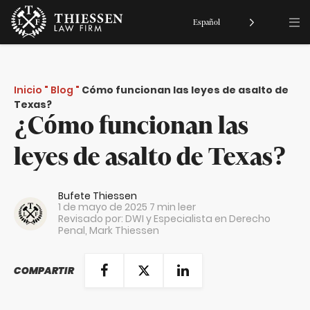
Español
Inicio
"
Blog
"
Cómo funcionan las leyes de asalto de
Texas?
¿Cómo funcionan las
leyes de asalto de Texas?
Bufete Thiessen
1 de mayo de 2025
7 min leer
Revisado por: DWI y Especialista en Derecho
Penal,
Mark Thiessen
COMPARTIR