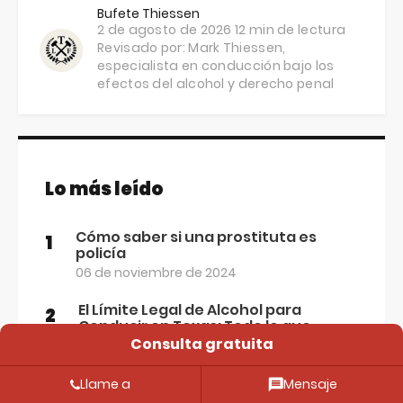
Bufete Thiessen
2 de agosto de 2026
12 min de lectura
Revisado por:
Mark Thiessen
,
especialista en conducción bajo los
efectos del alcohol y derecho penal
Lo más leído
Cómo saber si una prostituta es
1
policía
06 de noviembre de 2024
El Límite Legal de Alcohol para
2
Conducir en Texas: Todo lo que
necesitas saber
Consulta gratuita
12 Abr 2024
Llame a
Mensaje
¿Qué pasa si falto al deber de jurado